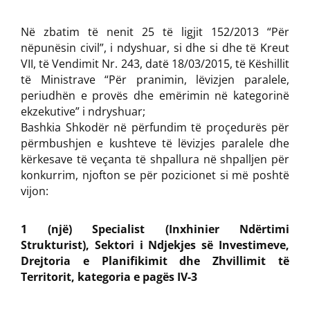
Në zbatim të nenit 25 të ligjit 152/2013 “Për
nëpunësin civil”, i ndyshuar, si dhe si dhe të Kreut
VII, të Vendimit Nr. 243, datë 18/03/2015, të Këshillit
të Ministrave “Për pranimin, lëvizjen paralele,
periudhën e provës dhe emërimin në kategorinë
ekzekutive” i ndryshuar;
Bashkia Shkodër në përfundim të proçedurës për
përmbushjen e kushteve të lëvizjes paralele dhe
kërkesave të veçanta të shpallura në shpalljen për
konkurrim, njofton se për pozicionet si më poshtë
vijon:
1 (një) Specialist (Inxhinier Ndërtimi
Strukturist), Sektori i Ndjekjes së Investimeve,
Drejtoria e Planifikimit dhe Zhvillimit të
Territorit, kategoria e pagës IV-3