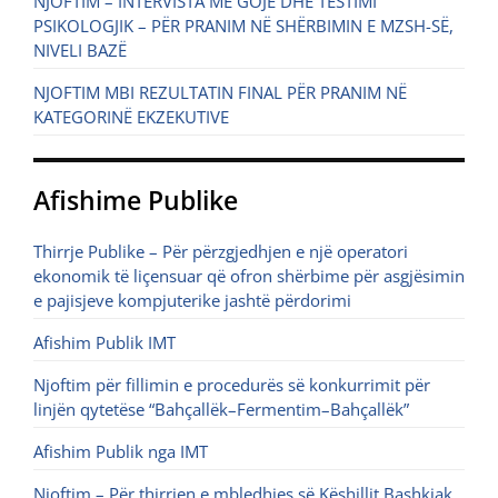
NJOFTIM – INTERVISTA ME GOJË DHE TESTIMI
PSIKOLOGJIK – PËR PRANIM NË SHËRBIMIN E MZSH-SË,
NIVELI BAZË
NJOFTIM MBI REZULTATIN FINAL PËR PRANIM NË
KATEGORINË EKZEKUTIVE
Afishime Publike
Thirrje Publike – Për përzgjedhjen e një operatori
ekonomik të liçensuar që ofron shërbime për asgjësimin
e pajisjeve kompjuterike jashtë përdorimi
Afishim Publik IMT
Njoftim për fillimin e procedurës së konkurrimit për
linjën qytetëse “Bahçallëk–Fermentim–Bahçallëk”
Afishim Publik nga IMT
Njoftim – Për thirrjen e mbledhjes së Këshillit Bashkiak