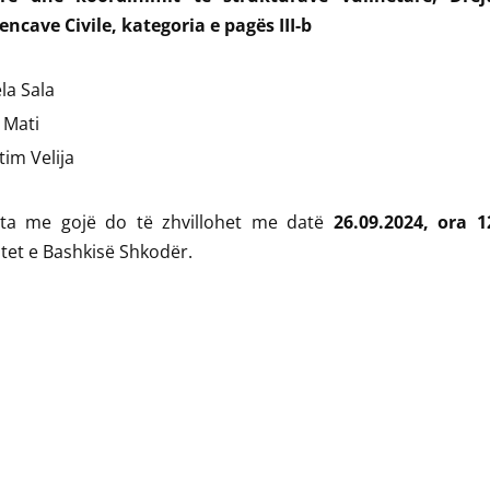
ncave Civile, kategoria e pagës III-b
la Sala
 Mati
im Velija
ista me gojë do të zhvillohet me datë
26.09.2024, ora 1
et e Bashkisë Shkodër.