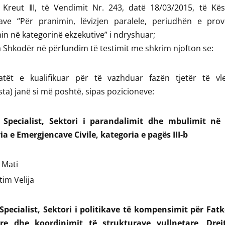
Kreut III, të Vendimit Nr. 243, datë 18/03/2015, të Kësh
rave “Për pranimin, lëvizjen paralele, periudhën e pro
n në kategorinë ekzekutive” i ndryshuar;
 Shkodër në përfundim të testimit me shkrim njofton se:
atët e kualifikuar për të vazhduar fazën tjetër të vle
ista) janë si më poshtë, sipas pozicioneve:
) Specialist, Sektori i parandalimit dhe mbulimit në 
ia e Emergjencave Civile, kategoria e pagës III-b
 Mati
im Velija
 Specialist, Sektori i politikave të kompensimit për Fat
re dhe koordinimit të strukturave vullnetare, Drej