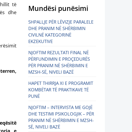
illit të
Mundësi punësimi
vës dhe
SHPALLJE PËR LËVIZJE PARALELE
DHE PRANIM NË SHËRBIMIN
CIVILNË KATEGORINË
EKZEKUTIVE
rësimit
NJOFTIM REZULTATI FINAL NË
PËRFUNDIMIN E PROÇEDURËS
PËR PRANIM NË SHËRBIMIN E
terren,
MZSH-SË, NIVELI BAZË
HAPET THIRRJA XI E PROGRAMIT
KOMBËTAR TË PRAKTIKAVE TË
PUNË
NJOFTIM – INTERVISTA ME GOJË
DHE TESTIMI PSIKOLOGJIK – PËR
PRANIM NË SHËRBIMIN E MZSH-
keqësitë
SË, NIVELI BAZË
toria e