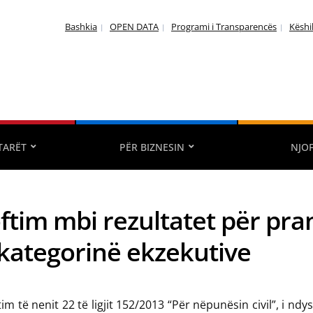
Bashkia
OPEN DATA
Programi i Transparencës
Këshi
TARËT
PËR BIZNESIN
NJO
ftim mbi rezultatet për pr
kategorinë ekzekutive
im të nenit 22 të ligjit 152/2013 “Për nëpunësin civil”, i ndys