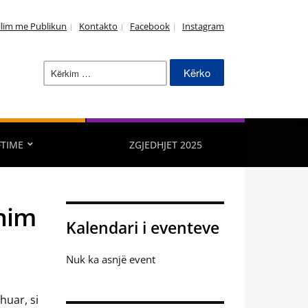
llim me Publikun
Kontakto
Facebook
Instagram
Kërko
për:
FTIME
ZGJEDHJET 2025
anim
Kalendari i eventeve
Nuk ka asnjë event
huar, si