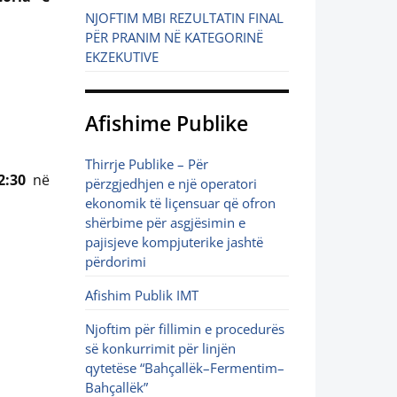
NJOFTIM MBI REZULTATIN FINAL
PËR PRANIM NË KATEGORINË
EKZEKUTIVE
Afishime Publike
Thirrje Publike – Për
2:30
në
përzgjedhjen e një operatori
ekonomik të liçensuar që ofron
shërbime për asgjësimin e
pajisjeve kompjuterike jashtë
përdorimi
Afishim Publik IMT
Njoftim për fillimin e procedurës
së konkurrimit për linjën
qytetëse “Bahçallëk–Fermentim–
Bahçallëk”