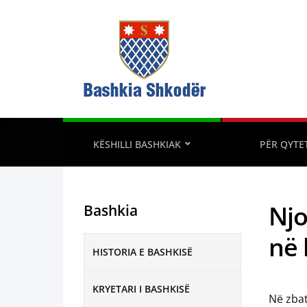
KËSHILLI BASHKIAK
PËR QYTE
Njo
Bashkia
në 
HISTORIA E BASHKISË
KRYETARI I BASHKISË
Në zbat