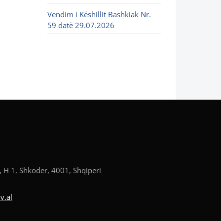
Vendim i Këshillit Bashkiak Nr.
59 datë 29.07.2026
, H 1, Shkoder, 4001, Shqiperi
v.al