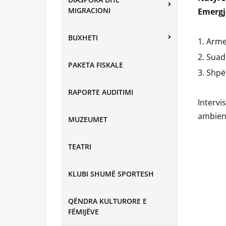
MIGRACIONI
Emergje
BUXHETI
Arme
Suad
PAKETA FISKALE
Shpët
RAPORTE AUDITIMI
Interv
ambient
MUZEUMET
TEATRI
KLUBI SHUMË SPORTESH
QËNDRA KULTURORE E
FËMIJËVE