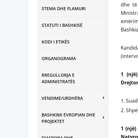
dhe të 
STEMA DHE FLAMURI
Minist
emërimi
STATUTI I BASHKISË
Bashkia
KODI I ETIKËS
Kandid
(interv
ORGANOGRAMA
1 (një
RREGULLORJA E
ADMINISTRATËS
Drejtor
VENDIME/URDHËRA
Suad
Shpët
BASHKIMI EVROPIAN DHE
PROJEKTET
1 (një)
Natyro
DIASPORA DHE