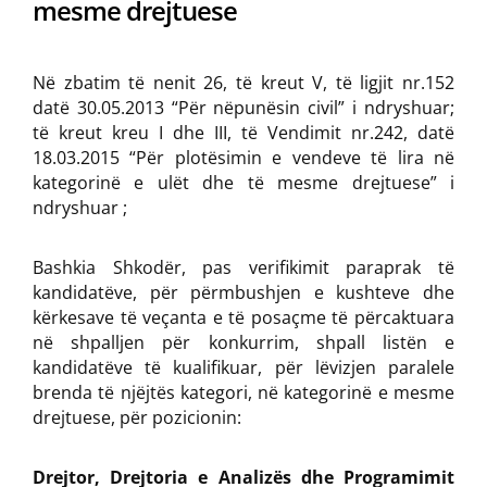
mesme drejtuese
Në zbatim të nenit 26, të kreut V, të ligjit nr.152
datë 30.05.2013 “Për nëpunësin civil” i ndryshuar;
të kreut kreu I dhe III, të Vendimit nr.242, datë
18.03.2015 “Për plotësimin e vendeve të lira në
kategorinë e ulët dhe të mesme drejtuese” i
ndryshuar ;
Bashkia Shkodër, pas verifikimit paraprak të
kandidatëve, për përmbushjen e kushteve dhe
kërkesave të veçanta e të posaçme të përcaktuara
në shpalljen për konkurrim, shpall listën e
kandidatëve të kualifikuar, për lëvizjen paralele
brenda të njëjtës kategori, në kategorinë e mesme
drejtuese, për pozicionin:
Drejtor, Drejtoria e Analizës dhe Programimit