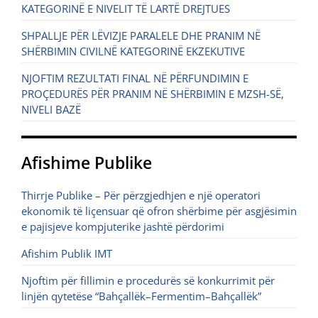
KATEGORINË E NIVELIT TË LARTË DREJTUES
SHPALLJE PËR LËVIZJE PARALELE DHE PRANIM NË
SHËRBIMIN CIVILNË KATEGORINË EKZEKUTIVE
NJOFTIM REZULTATI FINAL NË PËRFUNDIMIN E
PROÇEDURËS PËR PRANIM NË SHËRBIMIN E MZSH-SË,
NIVELI BAZË
Afishime Publike
Thirrje Publike – Për përzgjedhjen e një operatori
ekonomik të liçensuar që ofron shërbime për asgjësimin
e pajisjeve kompjuterike jashtë përdorimi
Afishim Publik IMT
Njoftim për fillimin e procedurës së konkurrimit për
linjën qytetëse “Bahçallëk–Fermentim–Bahçallëk”