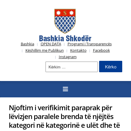
Bashkia
OPEN DATA
Programi i Transparencës
Këshillim me Publikun
Kontakto
Facebook
Instagram
Kërko
për:
Njoftim i verifikimit paraprak për
lëvizjen paralele brenda të njëjtës
kategori në kategorinë e ulët dhe të