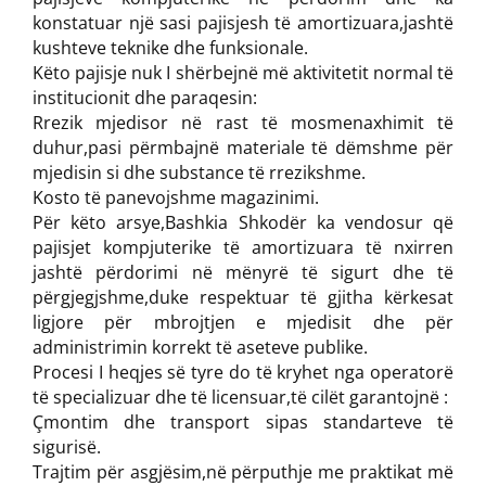
konstatuar një sasi pajisjesh të amortizuara,jashtë
kushteve teknike dhe funksionale.
Këto pajisje nuk I shërbejnë më aktivitetit normal të
institucionit dhe paraqesin:
Rrezik mjedisor në rast të mosmenaxhimit të
duhur,pasi përmbajnë materiale të dëmshme për
mjedisin si dhe substance të rrezikshme.
Kosto të panevojshme magazinimi.
Për këto arsye,Bashkia Shkodër ka vendosur që
pajisjet kompjuterike të amortizuara të nxirren
jashtë përdorimi në mënyrë të sigurt dhe të
përgjegjshme,duke respektuar të gjitha kërkesat
ligjore për mbrojtjen e mjedisit dhe për
administrimin korrekt të aseteve publike.
Procesi I heqjes së tyre do të kryhet nga operatorë
të specializuar dhe të licensuar,të cilët garantojnë :
Çmontim dhe transport sipas standarteve të
sigurisë.
Trajtim për asgjësim,në përputhje me praktikat më