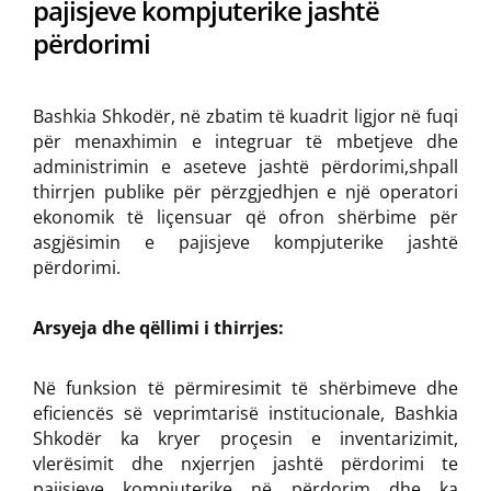
pajisjeve kompjuterike jashtë
përdorimi
Bashkia Shkodër, në zbatim të kuadrit ligjor në fuqi
për menaxhimin e integruar të mbetjeve dhe
administrimin e aseteve jashtë përdorimi,shpall
thirrjen publike për përzgjedhjen e një operatori
ekonomik të liçensuar që ofron shërbime për
asgjësimin e pajisjeve kompjuterike jashtë
përdorimi.
Arsyeja dhe qëllimi i thirrjes:
Në funksion të përmiresimit të shërbimeve dhe
eficiencës së veprimtarisë institucionale, Bashkia
Shkodër ka kryer proçesin e inventarizimit,
vlerësimit dhe nxjerrjen jashtë përdorimi te
pajisjeve kompjuterike në përdorim dhe ka