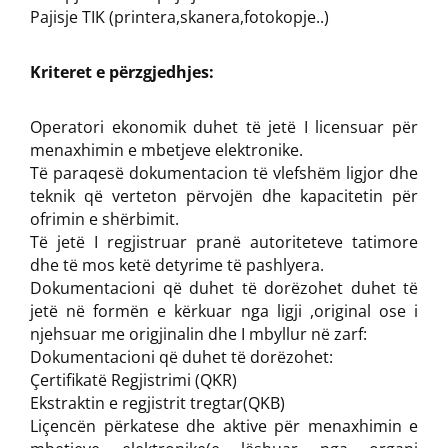
Pajisje TIK (printera,skanera,fotokopje..)
Kriteret e përzgjedhjes:
Operatori ekonomik duhet të jetë I licensuar për
menaxhimin e mbetjeve elektronike.
Të paraqesë dokumentacion të vlefshëm ligjor dhe
teknik që verteton përvojën dhe kapacitetin për
ofrimin e shërbimit.
Të jetë I regjistruar pranë autoriteteve tatimore
dhe të mos ketë detyrime të pashlyera.
Dokumentacioni që duhet të dorëzohet duhet të
jetë në formën e kërkuar nga ligji ,original ose i
njehsuar me origjinalin dhe I mbyllur në zarf:
Dokumentacioni që duhet të dorëzohet:
Çertifikatë Regjistrimi (QKR)
Ekstraktin e regjistrit tregtar(QKB)
Liçencën përkatese dhe aktive për menaxhimin e