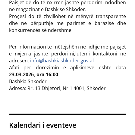
Paisjet që do të nxirren jashtë përdorimi ndodhen
në magazinat e Bashkisë Shkodër.
Proçesi do të zhvillohet në mënyrë transparente
dhe në përputhje me parimet e barazisë dhe
konkurrencës së ndershme.
Për informacion të mëtejshëm në lidhje me pajisjet
e nxjerra jashtë përdorimi,lutemi kontaktoni në
adresën:
info@bashkiashkoder.gov.al
Afati për dorëzimin e aplikimeve është data
23.03.2026, ora 16:00
.
Bashkia Shkodër
Adresa: Rr. 13 Dhjetori, Nr.1 4001, Shkodër
Kalendari i eventeve