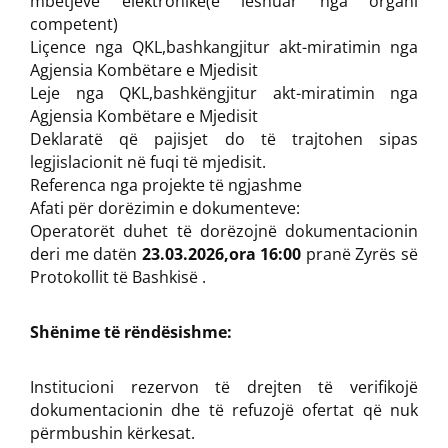
mbetjeve elektronike(e lëshuar nga organi
competent)
Liçence nga QKL,bashkangjitur akt-miratimin nga
Agjensia Kombëtare e Mjedisit
Leje nga QKL,bashkëngjitur akt-miratimin nga
Agjensia Kombëtare e Mjedisit
Deklaratë që pajisjet do të trajtohen sipas
legjislacionit në fuqi të mjedisit.
Referenca nga projekte të ngjashme
Afati për dorëzimin e dokumenteve:
Operatorët duhet të dorëzojnë dokumentacionin
deri me datën
23.03.2026,ora 16:00
pranë Zyrës së
Protokollit të Bashkisë .
Shënime të rëndësishme:
Institucioni rezervon të drejten të verifikojë
dokumentacionin dhe të refuzojë ofertat që nuk
përmbushin kërkesat.