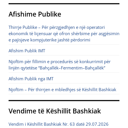
Afishime Publike
Thirrje Publike – Për përzgjedhjen e një operatori
ekonomik të liçensuar që ofron shërbime për asgjësimin
e pajisjeve kompjuterike jashtë përdorimi
Afishim Publik IMT
Njoftim për fillimin e procedurës së konkurrimit për
linjën qytetëse “Bahçallëk–Fermentim–Bahçallëk”
Afishim Publik nga IMT
Njoftim – Për thirrjen e mbledhjes së Këshillit Bashkiak
Vendime të Këshillit Bashkiak
Vendim i Këshillit Bashkiak Nr. 63 datë 29.07.2026