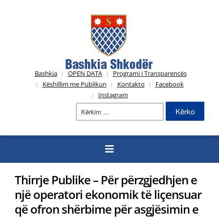
Bashkia
OPEN DATA
Programi i Transparencës
Këshillim me Publikun
Kontakto
Facebook
Instagram
Kërko
për:
Thirrje Publike – Për përzgjedhjen e
një operatori ekonomik të liçensuar
që ofron shërbime për asgjësimin e