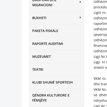
Udhëzim
MIGRACIONI
procedur
Ligiit n
BUXHETI
Udhëzim
raportim
Udhëzim
PAKETA FISKALE
qeverisj
Udhëzimi
RAPORTE AUDITIMI
financia
Udhëzim 
MUZEUMET
Ligji Nr
Ligji nr
shtetit 
TEATRI
VKM nr.
KLUBI SHUMË SPORTESH
dhe tran
VKM Nr.
së dhën
QËNDRA KULTURORE E
FËMIJËVE
ndryshu
Ligji Nr