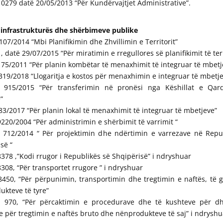
.10279 datë 20/05/2013 “Për Kundërvajtjet Administrative”.
 infrastrukturës dhe shërbimeve publike
. 107/2014 “Mbi Planifikimin dhe Zhvillimin e Territorit”
 datë 29/07/2015 “Për miratimin e rregullores së planifikimit të terr
.175/2011 “Për planin kombëtar të menaxhimit të integruar të mbetj
19/2018 “Llogaritja e kostos për menaxhimin e integruar të mbetje
915/2015 “Për transferimin në pronësi nga Këshillat e Qar
”
83/2017 “Për planin lokal të menaxhimit të integruar të mbetjeve”
.9220/2004 “Për administrimin e shërbimit të varrimit “
 712/2014 “ Për projektimin dhe ndërtimin e varrezave në Repu
së “
.8378 ,”Kodi rrugor i Republikës së Shqipërisë” i ndryshuar
.8308, “Për transportet rrugore ” i ndryshuar
.8450, “Për përpunimin, transportimin dhe tregtimin e naftës, të 
kteve të tyre”
 970, “Për përcaktimin e procedurave dhe të kushteve për d
e për tregtimin e naftës bruto dhe nënprodukteve të saj” i ndryshu