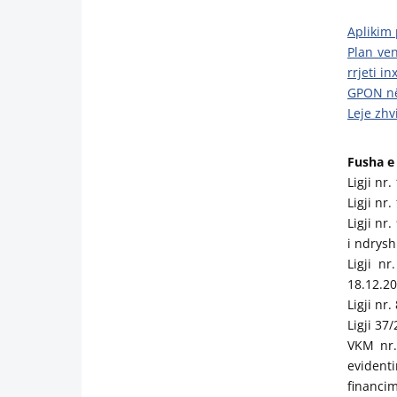
Aplikim 
Plan ve
rrjeti i
GPON në
Leje zhv
Fusha e
Ligji nr
Ligji nr
Ligji nr
i ndrysh
Ligji n
18.12.20
Ligji nr
Ligji 37
VKM nr.
evident
financim