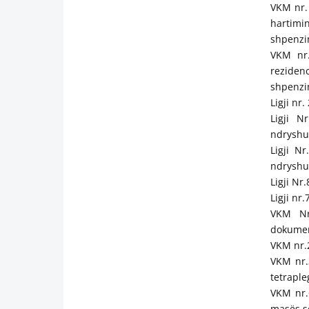
VKM nr. 
hartimi
shpenzim
VKM nr.
reziden
shpenzim
Ligji nr
Ligji N
ndryshu
Ligji Nr
ndryshu
Ligji Nr
Ligji nr.
VKM Nr.
dokumen
VKM nr.2
VKM nr.3
tetraple
VKM nr.
masës së