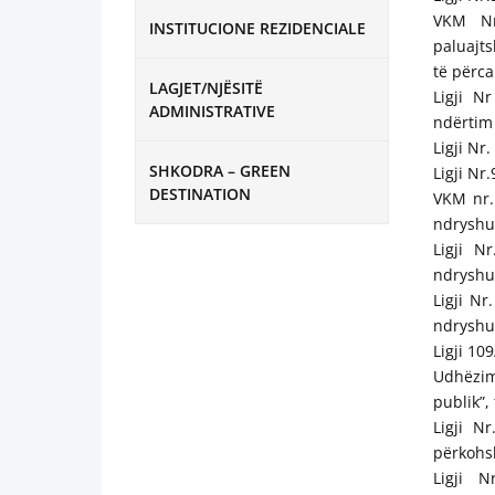
VKM Nr.
INSTITUCIONE REZIDENCIALE
paluajt
të përca
LAGJET/NJËSITË
Ligji N
ADMINISTRATIVE
ndërtim 
Ligji Nr
SHKODRA – GREEN
Ligji Nr
DESTINATION
VKM nr. 
ndryshu
Ligji N
ndryshu
Ligji N
ndryshu
Ligji 10
Udhëzim 
publik”,
Ligji N
përkohsh
Ligji N