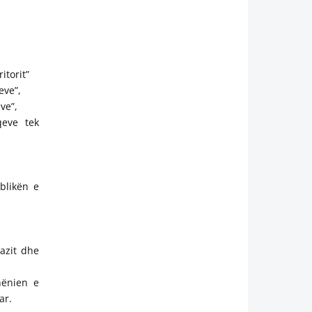
itorit”
eve”,
ve”,
qeve tek
blikën e
gazit dhe
hënien e
ar.