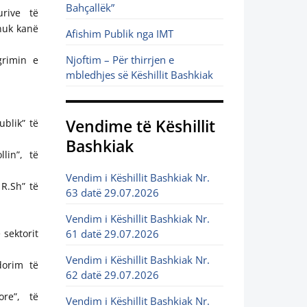
Bahçallëk”
urive të
nuk kanë
Afishim Publik nga IMT
Njoftim – Për thirrjen e
grimin e
mbledhjes së Këshillit Bashkiak
Vendime të Këshillit
blik” të
Bashkiak
lin”, të
Vendim i Këshillit Bashkiak Nr.
R.Sh” të
63 datë 29.07.2026
Vendim i Këshillit Bashkiak Nr.
 sektorit
61 datë 29.07.2026
Vendim i Këshillit Bashkiak Nr.
dorim të
62 datë 29.07.2026
ore”, të
Vendim i Këshillit Bashkiak Nr.