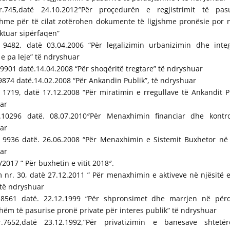
745,datë 24.10.2012″Për proçedurën e regjistrimit të pas
shme për të cilat zotërohen dokumente të ligjshme pronësie por 
ktuar sipërfaqen”
r 9482, datë 03.04.2006 “Për legalizimin urbanizimin dhe inte
e pa leje” të ndryshuar
. 9901 datë.14.04.2008 “Për shoqëritë tregtare” të ndryshuar
.9874 datë.14.02.2008 “Për Ankandin Publik”, të ndryshuar
1719, datë 17.12.2008 “Për miratimin e rregullave të Ankandit Pu
ar
r.10296 datë. 08.07.2010″Për Menaxhimin financiar dhe kontrol
ar
r. 9936 datë. 26.06.2008 “Për Menaxhimin e Sistemit Buxhetor në 
ar
9/2017 ” Për buxhetin e vitit 2018″.
nr. 30, datë 27.12.2011 ” Për menaxhimin e aktiveve në njësitë e
 të ndryshuar
r.8561 datë. 22.12.1999 “Për shpronsimet dhe marrjen në për
ëm të pasurise pronë private për interes publik” të ndryshuar
r.7652,datë 23.12.1992,”Për privatizimin e banesave shtetër