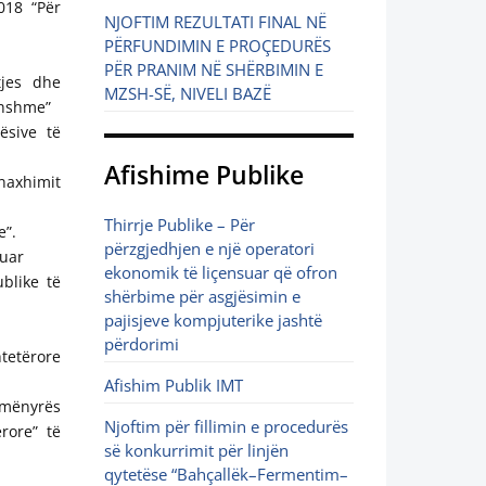
018 “Për
NJOFTIM REZULTATI FINAL NË
PËRFUNDIMIN E PROÇEDURËS
PËR PRANIM NË SHËRBIMIN E
tjes dhe
MZSH-SË, NIVELI BAZË
ithshme”
ësive të
Afishime Publike
enaxhimit
Thirrje Publike – Për
e”.
përzgjedhjen e një operatori
huar
ekonomik të liçensuar që ofron
blike të
shërbime për asgjësimin e
pajisjeve kompjuterike jashtë
përdorimi
tetërore
Afishim Publik IMT
 mënyrës
Njoftim për fillimin e procedurës
rore” të
së konkurrimit për linjën
qytetëse “Bahçallëk–Fermentim–