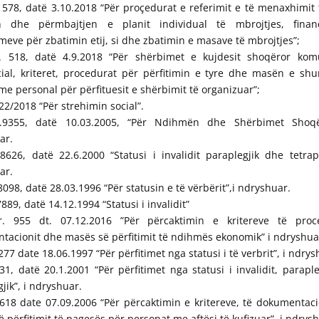
578, datë 3.10.2018 “Për proçedurat e referimit e të menaxhimit t
n dhe përmbajtjen e planit individual të mbrojtjes, fina
eve për zbatimin etij, si dhe zbatimin e masave të mbrojtjes”;
 518, datë 4.9.2018 “Për shërbimet e kujdesit shoqëror kom
cial, kriteret, procedurat për përfitimin e tyre dhe masën e sh
e personal për përfituesit e shërbimit të organizuar”;
. 22/2018 “Për strehimin social”.
r.9355, datë 10.03.2005, “Për Ndihmën dhe Shërbimet Shoqë
ar.
.8626, datë 22.6.2000 “Statusi i invalidit paraplegjik dhe tetrapl
ar.
.8098, datë 28.03.1996 “Për statusin e të vërbërit”,i ndryshuar.
7889, datë 14.12.1994 “Statusi i invalidit”
 955 dt. 07.12.2016 ”Për përcaktimin e kritereve të proc
tacionit dhe masës së përfitimit të ndihmës ekonomik” i ndryshua
77 date 18.06.1997 “Për përfitimet nga statusi i të verbrit”, i ndry
1, datë 20.1.2001 “Për përfitimet nga statusi i invalidit, parapl
gjik”, i ndryshuar.
618 date 07.09.2006 “Për përcaktimin e kritereve, të dokumentaci
 përfitimit të pagesës për personat me aftësi të kufizuar”, i ndrys