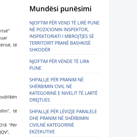
Mundësi punësimi
NJOFTIM PËR VEND TË LIRË PUNE
NË POZICIONIN INSPEKTOR,
risë”
INSPEKTORIATI I MBROJTJES SË
huar
TERRITORIT PRANË BASHKISË
ërisë, të
SHKODËR
NJOFTIM PËR VENDE TË LIRA
PUNE
SHPALLJE PËR PRANIM NË
SHËRBIMIN CIVIL NË
KATEGORINË E NIVELIT TË LARTË
epublikën
DREJTUES
lin”, të
SHPALLJE PËR LËVIZJE PARALELE
DHE PRANIM NË SHËRBIMIN
CIVILNË KATEGORINË
018 “Për
EKZEKUTIVE
JQV”,