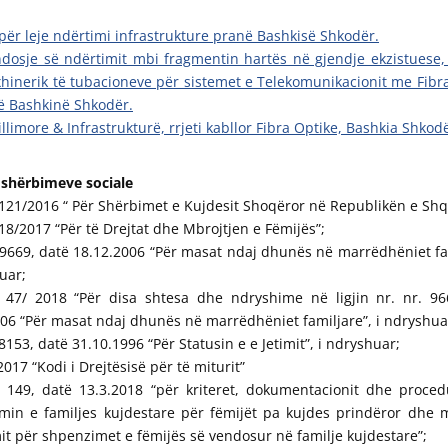
për leje ndërtimi infrastrukture pranë Bashkisë Shkodër.
ndosje së ndërtimit mbi fragmentin hartës në gjendje ekzistuese,
nxhinerik të tubacioneve për sistemet e Telekomunikacionit me Fibr
 Bashkinë Shkodër.
illimore & Infrastrukturë, rrjeti kabllor Fibra Optike, Bashkia Shkod
 shërbimeve sociale
. 121/2016 “ Për Shërbimet e Kujdesit Shoqëror në Republikën e Shq
. 18/2017 “Për të Drejtat dhe Mbrojtjen e Fëmijës”;
. 9669, datë 18.12.2006 “Për masat ndaj dhunës në marrëdhëniet fa
uar;
r. 47/ 2018 “Për disa shtesa dhe ndryshime në ligjin nr. nr. 96
06 “Për masat ndaj dhunës në marrëdhëniet familjare”, i ndryshuar
. 8153, datë 31.10.1996 “Për Statusin e e Jetimit”, i ndryshuar;
/2017 “Kodi i Drejtësisë për të miturit”
 149, datë 13.3.2018 “për kriteret, dokumentacionit dhe proced
imin e familjes kujdestare për fëmijët pa kujdes prindëror dhe 
it për shpenzimet e fëmijës së vendosur në familje kujdestare”;