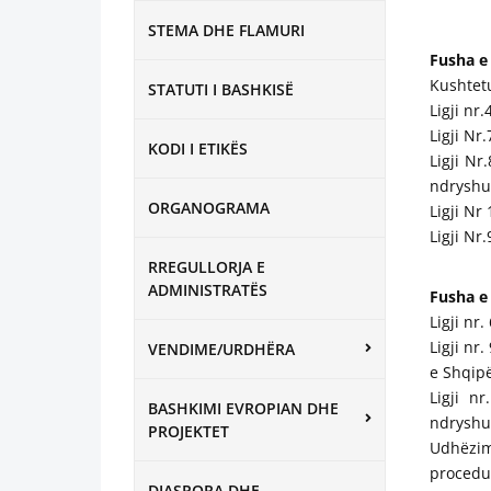
STEMA DHE FLAMURI
Fusha e
Kushtetu
STATUTI I BASHKISË
Ligji nr
Ligji Nr
KODI I ETIKËS
Ligji Nr
ndryshu
ORGANOGRAMA
Ligji Nr
Ligji Nr
RREGULLORJA E
ADMINISTRATËS
Fusha e
Ligji nr
Ligji nr
VENDIME/URDHËRA
e Shqipë
Ligji n
BASHKIMI EVROPIAN DHE
ndryshu
PROJEKTET
Udhëzim
procedur
DIASPORA DHE