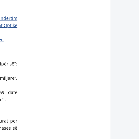
 ndërtim
at Optike
ër.
ipërisë”;
miljare”,
69, datë
” ;
urat per
masës së