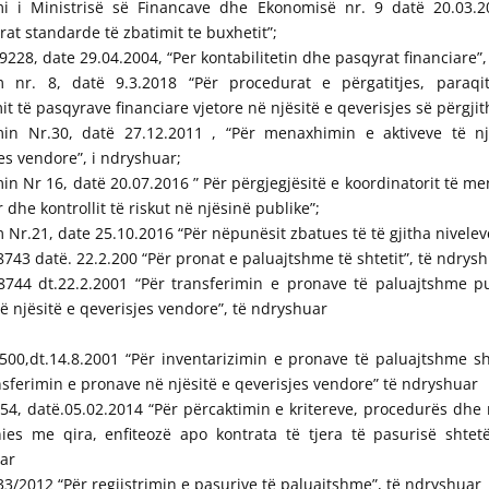
i i Ministrisë së Financave dhe Ekonomisë nr. 9 datë 20.03.2
at standarde të zbatimit te buxhetit”;
r,9228, date 29.04.2004, “Per kontabilitetin dhe pasqyrat financiare”,
 nr. 8, datë 9.3.2018 “Për procedurat e përgatitjes, paraqi
it të pasqyrave financiare vjetore në njësitë e qeverisjes së përgj
in Nr.30, datë 27.12.2011 , “Për menaxhimin e aktiveve të nj
es vendore”, i ndryshuar;
n Nr 16, datë 20.07.2016 ” Për përgjegjësitë e koordinatorit të m
r dhe kontrollit të riskut në njësinë publike”;
Nr.21, date 25.10.2016 “Për nëpunësit zbatues të të gjitha nivelev
.8743 datë. 22.2.200 “Për pronat e paluajtshme të shtetit”, të ndrys
.8744 dt.22.2.2001 “Për transferimin e pronave të paluajtshme pu
në njësitë e qeverisjes vendore”, të ndryshuar
500,dt.14.8.2001 “Për inventarizimin e pronave të paluajtshme sh
sferimin e pronave në njësitë e qeverisjes vendore” të ndryshuar
54, datë.05.02.2014 “Për përcaktimin e kritereve, procedurës dhe
ies me qira, enfiteozë apo kontrata të tjera të pasurisë shtetë
ar
.33/2012 “Për regjistrimin e pasurive të paluajtshme”, të ndryshuar