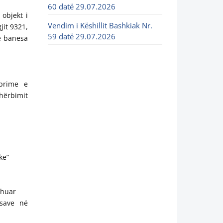
60 datë 29.07.2026
objekt i
Vendim i Këshillit Bashkiak Nr.
jit 9321,
59 datë 29.07.2026
ë banesa
eprime e
hërbimit
ke”
shuar
esave në