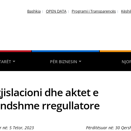
Bashkia
OPEN DATA
Programi i Transparencës
Këshi
TARËT
PËR BIZNESIN
NJO
jislacioni dhe aktet e
ndshme rregullatore
r në: 5 Tetor, 2023
Përditësuar në: 30 Qers