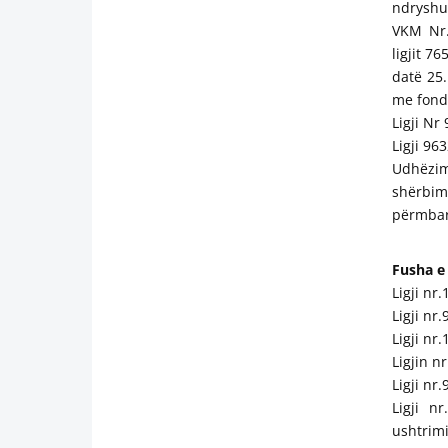
ndryshu
VKM Nr.
ligjit 7
datë 25
me fond
Ligji Nr
Ligji 96
Udhëzim
shërbim
përmbari
Fusha e
Ligji nr
Ligji nr
Ligji nr
Ligjin n
Ligji nr
Ligji n
ushtrimi