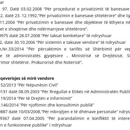
ar
 97. Datë 03.02.2008 “Për proçedurat e privatizimit të banesave 
652, datë 23. 12.1992,”Për privatizimin e banesave shtetërore” dhe lig
.11.2004 “Për privatizimin e banesave dhe objekteve të kthyera n
et e shoqërive dhe ndërmarrjeve shtetërore”.
 9975 datë 28.07.2008 “Për taksat kombëtare” të ndryshuar
32, date 30.10.2006 “Për sistemin e taksave vendore” të ndryshuar
,Nr.33/2014 “Për përcaktimin e tarifës së Shërbimit për v
e të administratës gjyqësore , Ministrisë së Drejtësisë, S
mor shtetëror, Prokurorisë dhe Noterisë”.
 qeverisjes së mirë vendore
.152/2013 “Për Nëpunësin Civil”
.9131 datë 08.09.2003 “Për Rregullat e Etikës në Administratën Publi
.119/2014 “Për të Drejtën e Informimit”
r.146/2014 “Për njoftimin dhe konsultimin publik”
.9887 datë 10/03/2008,”Për mbrojtjen e të dhënave personale” ndry
r.9367 datë 07.04.2005 “Për parandalimin e konfliktit të inter
n e funksioneve publike” i ndryshuar