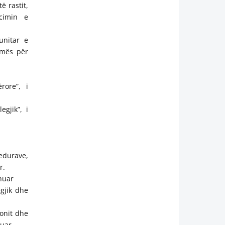
ë rastit,
ncimin e
unitar e
umës për
rore”, i
egjik”, i
edurave,
r.
shuar
egjik dhe
onit dhe
huar.