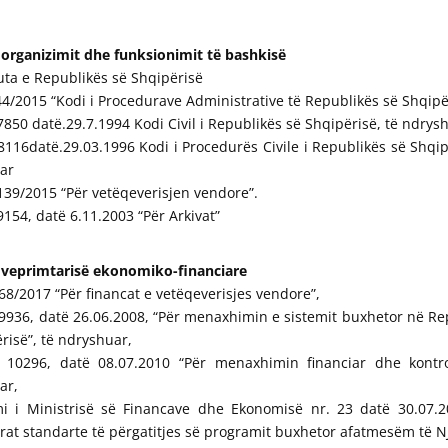
 organizimit dhe funksionimit të bashkisë
ta e Republikës së Shqipërisë
.44/2015 “Kodi i Procedurave Administrative të Republikës së Shqipë
.7850 datë.29.7.1994 Kodi Civil i Republikës së Shqipërisë, të ndrys
.8116datë.29.03.1996 Kodi i Procedurës Civile i Republikës së Shqip
ar
 139/2015 “Për vetëqeverisjen vendore”.
.9154, datë 6.11.2003 “Për Arkivat”
 veprimtarisë ekonomiko-financiare
. 68/2017 “Për financat e vetëqeverisjes vendore”,
. 9936, datë 26.06.2008, “Për menaxhimin e sistemit buxhetor në R
risë”, të ndryshuar,
r. 10296, datë 08.07.2010 “Për menaxhimin financiar dhe kontrol
ar,
i i Ministrisë së Financave dhe Ekonomisë nr. 23 datë 30.07.2
at standarte të përgatitjes së programit buxhetor afatmesëm të N