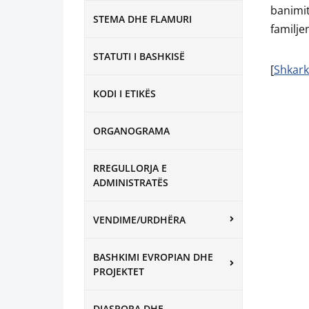
banimi
STEMA DHE FLAMURI
familjen
STATUTI I BASHKISË
[
Shkark
KODI I ETIKËS
ORGANOGRAMA
RREGULLORJA E
ADMINISTRATËS
VENDIME/URDHËRA
BASHKIMI EVROPIAN DHE
PROJEKTET
DIASPORA DHE