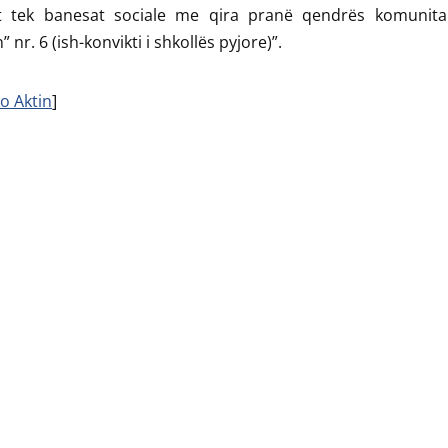
t tek banesat sociale me qira pranë qendrës komunita
” nr. 6 (ish-konvikti i shkollës pyjore)”.
o Aktin
]