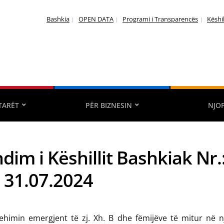
Bashkia
OPEN DATA
Programi i Transparencës
Këshi
TARËT
PËR BIZNESIN
NJO
dim i Këshillit Bashkiak Nr.
: 31.07.2024
ehimin emergjent të zj. Xh. B dhe fëmijëve të mitur në n