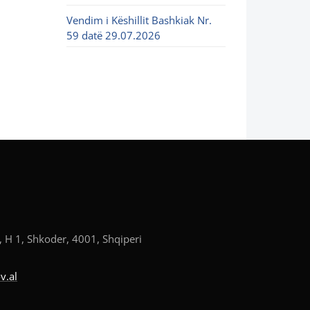
Vendim i Këshillit Bashkiak Nr.
59 datë 29.07.2026
, H 1, Shkoder, 4001, Shqiperi
v.al