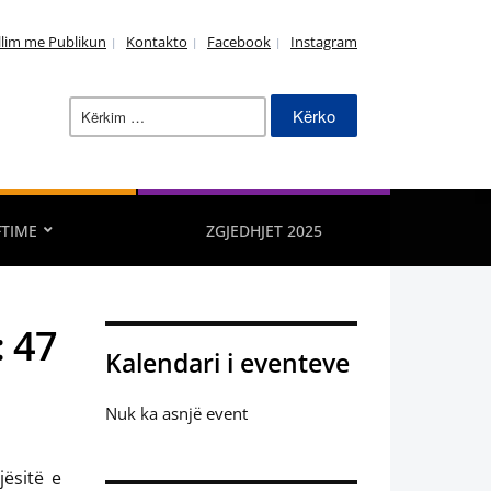
llim me Publikun
Kontakto
Facebook
Instagram
Kërko
për:
FTIME
ZGJEDHJET 2025
: 47
Kalendari i eventeve
Nuk ka asnjë event
jësitë e