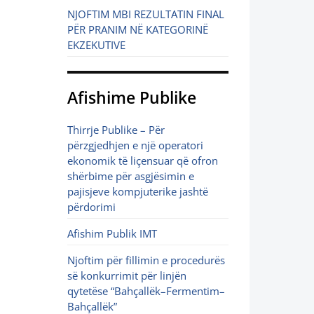
NJOFTIM MBI REZULTATIN FINAL
PËR PRANIM NË KATEGORINË
EKZEKUTIVE
Afishime Publike
Thirrje Publike – Për
përzgjedhjen e një operatori
ekonomik të liçensuar që ofron
shërbime për asgjësimin e
pajisjeve kompjuterike jashtë
përdorimi
Afishim Publik IMT
Njoftim për fillimin e procedurës
së konkurrimit për linjën
qytetëse “Bahçallëk–Fermentim–
Bahçallëk”