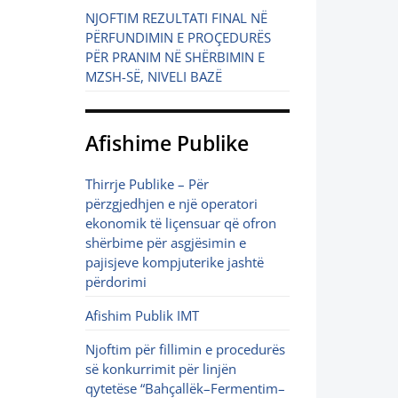
NJOFTIM REZULTATI FINAL NË
PËRFUNDIMIN E PROÇEDURËS
PËR PRANIM NË SHËRBIMIN E
MZSH-SË, NIVELI BAZË
Afishime Publike
Thirrje Publike – Për
përzgjedhjen e një operatori
ekonomik të liçensuar që ofron
shërbime për asgjësimin e
pajisjeve kompjuterike jashtë
përdorimi
Afishim Publik IMT
Njoftim për fillimin e procedurës
së konkurrimit për linjën
qytetëse “Bahçallëk–Fermentim–