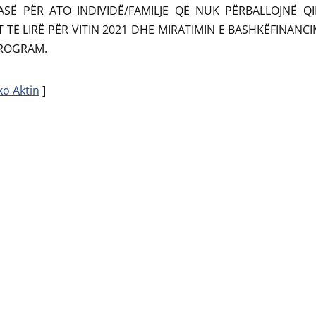
ASË PËR ATO INDIVIDË/FAMILJE QË NUK PËRBALLOJNË Q
 TË LIRË PËR VITIN 2021 DHE MIRATIMIN E BASHKËFINANCI
PROGRAM.
ko Aktin
]