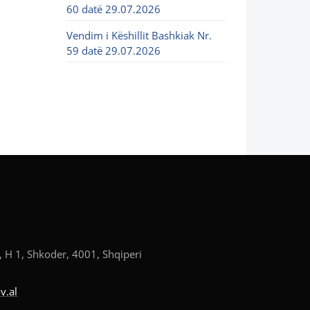
60 datë 29.07.2026
Vendim i Këshillit Bashkiak Nr.
59 datë 29.07.2026
, H 1, Shkoder, 4001, Shqiperi
v.al