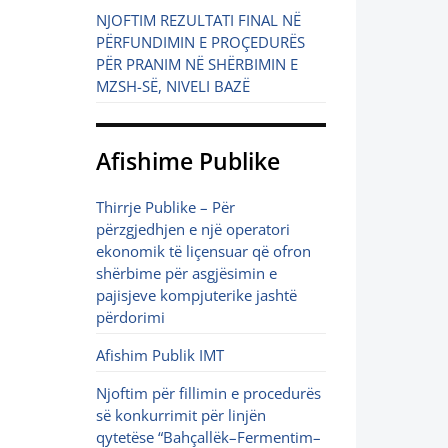
NJOFTIM REZULTATI FINAL NË
PËRFUNDIMIN E PROÇEDURËS
PËR PRANIM NË SHËRBIMIN E
MZSH-SË, NIVELI BAZË
Afishime Publike
Thirrje Publike – Për
përzgjedhjen e një operatori
ekonomik të liçensuar që ofron
shërbime për asgjësimin e
pajisjeve kompjuterike jashtë
përdorimi
Afishim Publik IMT
Njoftim për fillimin e procedurës
së konkurrimit për linjën
qytetëse “Bahçallëk–Fermentim–