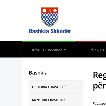
KËSHILLI BASHKIAK
PËR QYTE
Reg
Bashkia
për
HISTORIA E BASHKISË
KRYETARI I BASHKISË
Publikua