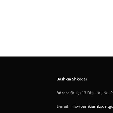
Bashkia Shkoder
Adresa:
Rruga 13 Dhjetori, Nd. 9
E-mail:
info@bashkiashkoder.go