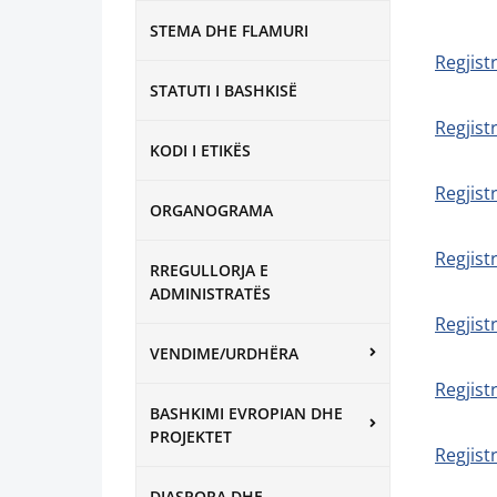
STEMA DHE FLAMURI
Regjist
STATUTI I BASHKISË
Regjist
KODI I ETIKËS
Regjist
ORGANOGRAMA
Regjist
RREGULLORJA E
ADMINISTRATËS
Regjist
VENDIME/URDHËRA
Regjist
BASHKIMI EVROPIAN DHE
PROJEKTET
Regjist
DIASPORA DHE