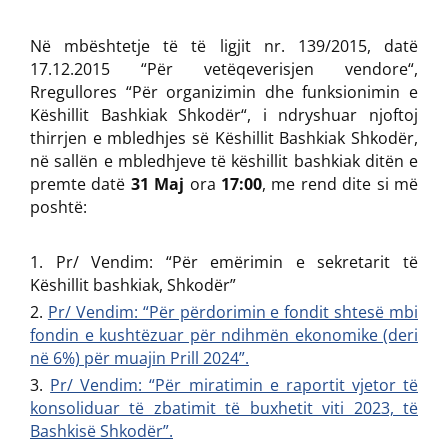
Në mbështetje të të ligjit nr. 139/2015, datë
17.12.2015 “Për vetëqeverisjen vendore“,
Rregullores “Për organizimin dhe funksionimin e
Këshillit Bashkiak Shkodër“, i ndryshuar njoftoj
thirrjen e mbledhjes së Këshillit Bashkiak Shkodër,
në sallën e mbledhjeve të këshillit bashkiak ditën e
premte datë
31 Maj
ora
17:00
, me rend dite si më
poshtë:
Pr/ Vendim: “Për emërimin e sekretarit të
Këshillit bashkiak, Shkodër”
Pr/ Vendim: “Për përdorimin e fondit shtesë mbi
fondin e kushtëzuar për ndihmën ekonomike (deri
në 6%) për muajin Prill 2024”.
Pr/ Vendim: “Për miratimin e raportit vjetor të
konsoliduar të zbatimit të buxhetit viti 2023, të
Bashkisë Shkodër”.