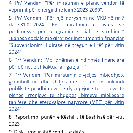
Pr/ Vendim: “Për miratimin e planit vendor të
veprimit për energji dhe klimë 2023-2030”.
Pr/ Vendim: “Për një ndryshim në VKB-në nr.7
datë:31.01.2024 “Për miratimin e listës së
përfituesve për programin social të strehimit”
“Banesa sociale me qira” për instrumentin financiar
“Subvencionimi i qirasë në tregun e lirë” për vitin
2024”.
Pr/ Vendim: “Mbi dhënien e ndihmës financiare
për dëmet e shkaktuara nga zjarri”.
Pr/ Vendim: “Për miratimin e vjeljes, mbjedhjes,
grumbullimit dhe shitjes me procedurë ankandi
publik të prodhimeve të dyta pyjore të boçeve të
pishës, rrënjëve të shqopës, bimëve mjekësore
tanifere dhe eterovajore natyrore (MTE) për vitin
2024”.
Raport mbi punën e Këshillit të Bashkisë për vitit
2023.
Diskutime jashtë rendit të ditës.