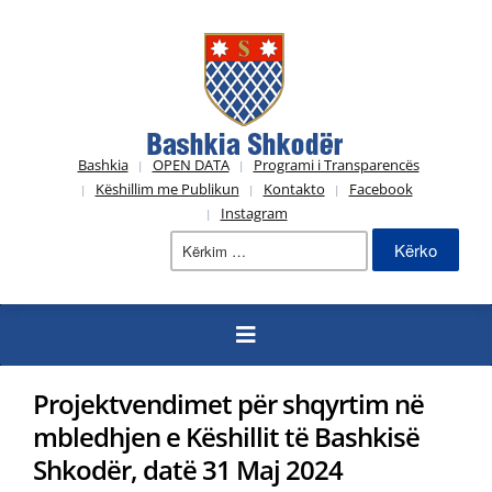
Bashkia
OPEN DATA
Programi i Transparencës
Këshillim me Publikun
Kontakto
Facebook
Instagram
Kërko
për:
Projektvendimet për shqyrtim në
mbledhjen e Këshillit të Bashkisë
Shkodër, datë 31 Maj 2024