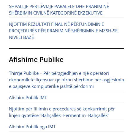
SHPALLJE PËR LËVIZJE PARALELE DHE PRANIM NË
SHËRBIMIN CIVILNË KATEGORINË EKZEKUTIVE
NJOFTIM REZULTATI FINAL NË PËRFUNDIMIN E
PROÇEDURËS PËR PRANIM NË SHËRBIMIN E MZSH-SË,
NIVELI BAZË
Afishime Publike
Thirrje Publike – Për përzgjedhjen e një operatori
ekonomik të liçensuar që ofron shërbime për asgjësimin
e pajisjeve kompjuterike jashtë përdorimi
Afishim Publik IMT
Njoftim për fillimin e procedurës së konkurrimit për
linjën qytetëse “Bahçallëk–Fermentim–Bahçallëk”
Afishim Publik nga IMT