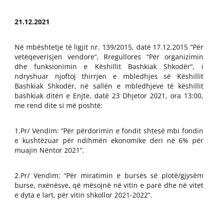
21.12.2021
Në mbështetje të ligjit nr. 139/2015, datë 17.12.2015 “Për
vetëqeverisjen vendore“, Rregullores “Për organizimin
dhe funksionimin e Këshillit Bashkiak Shkodër“, i
ndryshuar njoftoj thirrjen e mbledhjes së Këshillit
Bashkiak Shkodër, në sallën e mbledhjeve të këshillit
bashkiak ditën e Enjte, datë 23 Dhjetor 2021, ora 13:00,
me rend dite si më poshtë:
1.Pr/ Vendim: “Për përdorimin e fondit shtesë mbi fondin
e kushtëzuar për ndihmën ekonomike deri në 6% për
muajin Nëntor 2021”.
2.Pr/ Vendim: “Për miratimin e bursës së plotë/gjysëm
burse, nxënësve, që mësojnë në vitin e parë dhe në vitet
e dyta e lart, për vitin shkollor 2021-2022”.