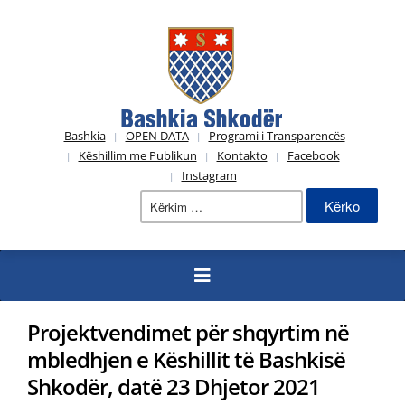
Bashkia
OPEN DATA
Programi i Transparencës
Këshillim me Publikun
Kontakto
Facebook
Instagram
Kërko
për:
Projektvendimet për shqyrtim në
mbledhjen e Këshillit të Bashkisë
Shkodër, datë 23 Dhjetor 2021