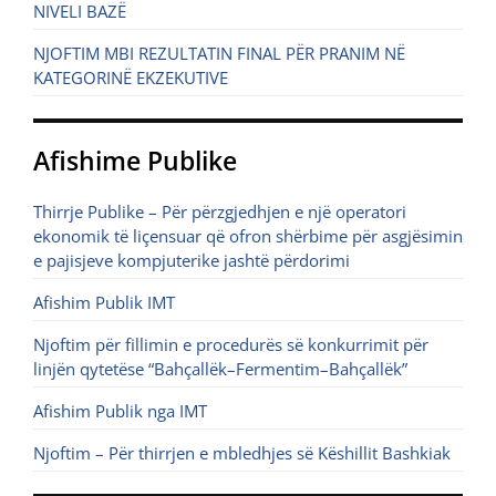
NIVELI BAZË
NJOFTIM MBI REZULTATIN FINAL PËR PRANIM NË
KATEGORINË EKZEKUTIVE
Afishime Publike
Thirrje Publike – Për përzgjedhjen e një operatori
ekonomik të liçensuar që ofron shërbime për asgjësimin
e pajisjeve kompjuterike jashtë përdorimi
Afishim Publik IMT
Njoftim për fillimin e procedurës së konkurrimit për
linjën qytetëse “Bahçallëk–Fermentim–Bahçallëk”
Afishim Publik nga IMT
Njoftim – Për thirrjen e mbledhjes së Këshillit Bashkiak