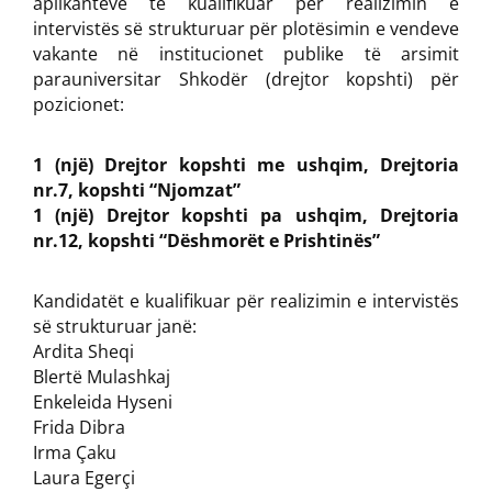
aplikantëve të kualifikuar për realizimin e
intervistës së strukturuar për plotësimin e vendeve
vakante në institucionet publike të arsimit
parauniversitar Shkodër (drejtor kopshti) për
pozicionet:
1 (një) Drejtor kopshti me ushqim, Drejtoria
nr.7, kopshti “Njomzat”
1 (një) Drejtor kopshti pa ushqim, Drejtoria
nr.12, kopshti “Dëshmorët e Prishtinës”
Kandidatët e kualifikuar për realizimin e intervistës
së strukturuar janë:
Ardita Sheqi
Blertë Mulashkaj
Enkeleida Hyseni
Frida Dibra
Irma Çaku
Laura Egerçi