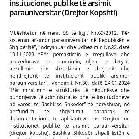
institucionet publike të arsimit
parauniversitar (Drejtor Kopshti)
Mbështetur në nenit 55 të ligjit Nr.69/2012, ‘Për
sistemin arsimor parauniversitar në Republikën e
Shqipërisë”, i ndryshuar dhe Udhëzimin Nr.22, datë
13.11.2023 “Për përcaktimin e rregullave dhe
proçedurave për emërimin, uljen në detyrë,
pezullimin dhe shkarkimin e drejtorit dhe
nëndrejtorit të institucionit publik arsimor
parauniversitar”; Vendimit Nr.30, datë 24.01.2024
“Për miratimin e strukturës të nëpunësve dhe
punonjësve të administratës dhe të institucioneve
në varësi të Bashkisë Shkodër” të ndryshuar, në
përfundim të shqyrtimit paraprak të
dokumentacionit të aplikantëve për Drejtor në
institucionet publike të arsimit parauniversitar
(drejtor kopshti), Bashkia Shkodër shpall listën e