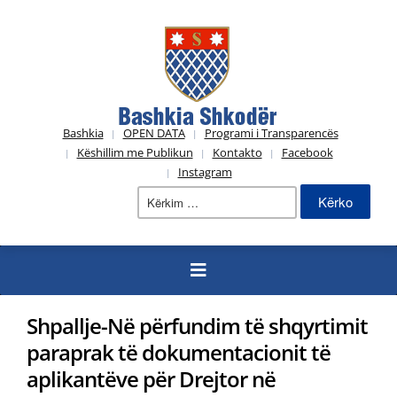
Bashkia
OPEN DATA
Programi i Transparencës
Këshillim me Publikun
Kontakto
Facebook
Instagram
Kërko
për:
Shpallje-Në përfundim të shqyrtimit
paraprak të dokumentacionit të
aplikantëve për Drejtor në