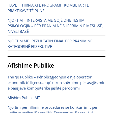
HAPET THIRRJA XI E PROGRAMIT KOMBËTAR TË
PRAKTIKAVE TË PUNË
NJOFTIM – INTERVISTA ME GOJË DHE TESTIMI
PSIKOLOGJIK – PËR PRANIM NË SHËRBIMIN E MZSH-SË,
NIVELI BAZË
NJOFTIM MBI REZULTATIN FINAL PËR PRANIM NË
KATEGORINË EKZEKUTIVE
Afishime Publike
Thirrje Publike – Për përzgjedhjen e një operatori
ekonomik të liçensuar që ofron shërbime për asgjësimin
e pajisjeve kompjuterike jashtë përdorimi
Afishim Publik IMT
Njoftim për fillimin e procedurës së konkurrimit për
linjën qytetëse “Bahçallëk–Fermentim–Bahçallëk”