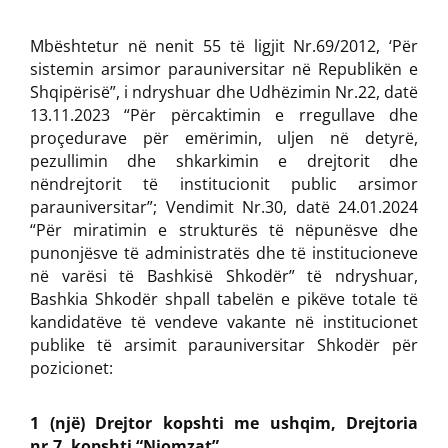
Mbështetur në nenit 55 të ligjit Nr.69/2012, ‘Për
sistemin arsimor parauniversitar në Republikën e
Shqipërisë”, i ndryshuar dhe Udhëzimin Nr.22, datë
13.11.2023 “Për përcaktimin e rregullave dhe
proçedurave për emërimin, uljen në detyrë,
pezullimin dhe shkarkimin e drejtorit dhe
nëndrejtorit të institucionit public arsimor
parauniversitar”; Vendimit Nr.30, datë 24.01.2024
“Për miratimin e strukturës të nëpunësve dhe
punonjësve të administratës dhe të institucioneve
në varësi të Bashkisë Shkodër” të ndryshuar,
Bashkia Shkodër shpall tabelën e pikëve totale të
kandidatëve të vendeve vakante në institucionet
publike të arsimit parauniversitar Shkodër për
pozicionet:
1 (një) Drejtor kopshti me ushqim, Drejtoria
nr.7, kopshti “Njomzat”