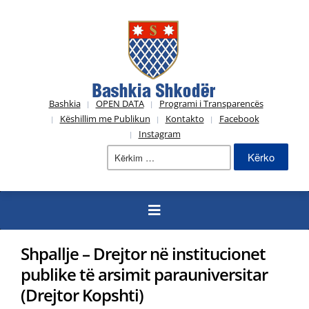
Bashkia
OPEN DATA
Programi i Transparencës
Këshillim me Publikun
Kontakto
Facebook
Instagram
Kërko
për:
Shpallje – Drejtor në institucionet
publike të arsimit parauniversitar
(Drejtor Kopshti)