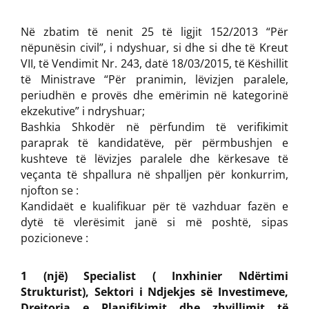
Në zbatim të nenit 25 të ligjit 152/2013 “Për
nëpunësin civil”, i ndyshuar, si dhe si dhe të Kreut
VII, të Vendimit Nr. 243, datë 18/03/2015, të Këshillit
të Ministrave “Për pranimin, lëvizjen paralele,
periudhën e provës dhe emërimin në kategorinë
ekzekutive” i ndryshuar;
Bashkia Shkodër në përfundim të verifikimit
paraprak të kandidatëve, për përmbushjen e
kushteve të lëvizjes paralele dhe kërkesave të
veçanta të shpallura në shpalljen për konkurrim,
njofton se :
Kandidaët e kualifikuar për të vazhduar fazën e
dytë të vlerësimit janë si më poshtë, sipas
pozicioneve :
1 (një) Specialist ( Inxhinier Ndërtimi
Strukturist), Sektori i Ndjekjes së Investimeve,
Drejtoria e Planifikimit dhe zhvillimit të