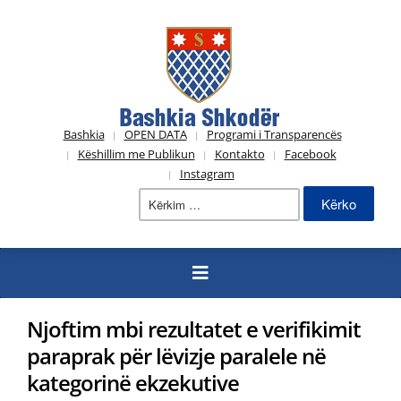
Bashkia
OPEN DATA
Programi i Transparencës
Këshillim me Publikun
Kontakto
Facebook
Instagram
Kërko
për:
Njoftim mbi rezultatet e verifikimit
paraprak për lëvizje paralele në
kategorinë ekzekutive