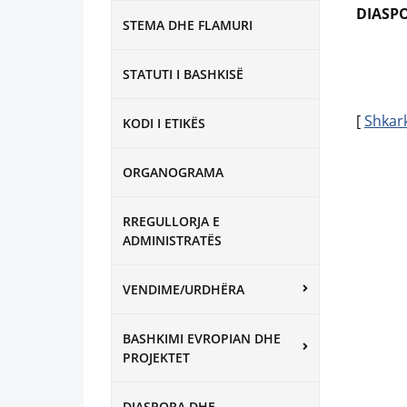
DIASPO
STEMA DHE FLAMURI
STATUTI I BASHKISË
[
Shkar
KODI I ETIKËS
ORGANOGRAMA
RREGULLORJA E
ADMINISTRATËS
VENDIME/URDHËRA
BASHKIMI EVROPIAN DHE
PROJEKTET
DIASPORA DHE