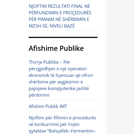
NJOFTIM REZULTATI FINAL NË
PËRFUNDIMIN E PROÇEDURËS
PËR PRANIM NË SHËRBIMIN E
MZSH-SË, NIVELI BAZË
Afishime Publike
Thirrje Publike – Për
përzgjedhjen e një operatori
ekonomik të liçensuar që ofron
shërbime për asgjësimin e
pajisjeve kompjuterike jashtë
përdorimi
Afishim Publik IMT
Njoftim për fillimin e procedurës
së konkurrimit për linjën
qytetëse “Bahçallëk–Fermentim–