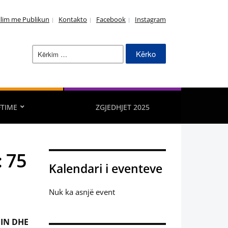
llim me Publikun
Kontakto
Facebook
Instagram
Kërko
për:
FTIME
ZGJEDHJET 2025
: 75
Kalendari i eventeve
Nuk ka asnjë event
NIN DHE