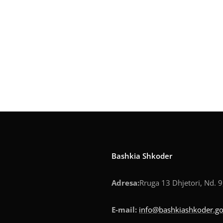
Bashkia Shkoder
Adresa:
Rruga 13 Dhjetori, Nd. 9
E-mail:
info@bashkiashkoder.go