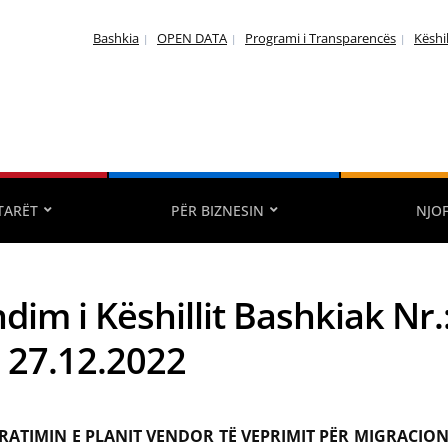
Bashkia
OPEN DATA
Programi i Transparencës
Këshi
TARËT
PËR BIZNESIN
NJO
dim i Këshillit Bashkiak Nr.
: 27.12.2022
RATIMIN E PLANIT VENDOR TË VEPRIMIT PËR MIGRACIO