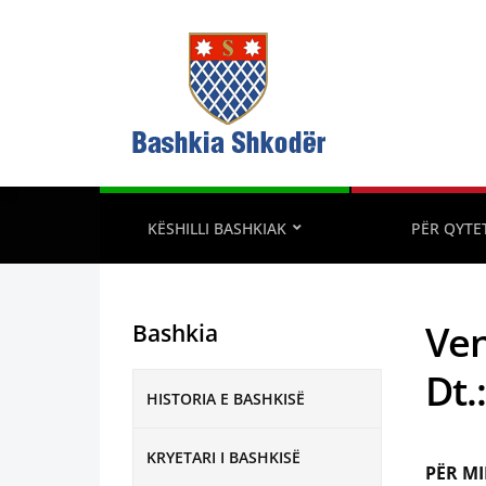
KËSHILLI BASHKIAK
PËR QYTE
Ven
Bashkia
Dt.
HISTORIA E BASHKISË
KRYETARI I BASHKISË
PËR MI