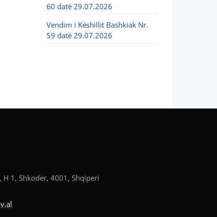
60 datë 29.07.2026
Vendim i Këshillit Bashkiak Nr.
59 datë 29.07.2026
, H 1, Shkoder, 4001, Shqiperi
v.al