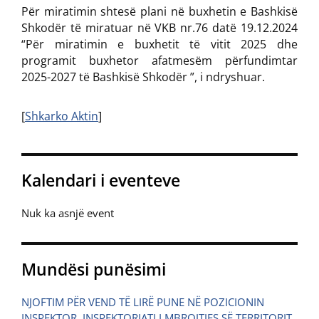
Për miratimin shtesë plani në buxhetin e Bashkisë
Shkodër të miratuar në VKB nr.76 datë 19.12.2024
“Për miratimin e buxhetit të vitit 2025 dhe
programit buxhetor afatmesëm përfundimtar
2025-2027 të Bashkisë Shkodër ”, i ndryshuar.
[
Shkarko Aktin
]
Kalendari i eventeve
Nuk ka asnjë event
Mundësi punësimi
NJOFTIM PËR VEND TË LIRË PUNE NË POZICIONIN
INSPEKTOR, INSPEKTORIATI I MBROJTJES SË TERRITORIT