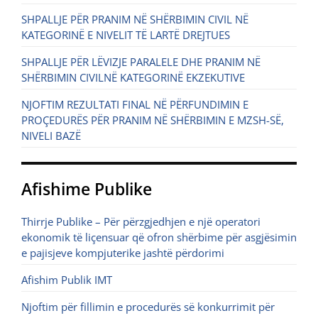
SHPALLJE PËR PRANIM NË SHËRBIMIN CIVIL NË
KATEGORINË E NIVELIT TË LARTË DREJTUES
SHPALLJE PËR LËVIZJE PARALELE DHE PRANIM NË
SHËRBIMIN CIVILNË KATEGORINË EKZEKUTIVE
NJOFTIM REZULTATI FINAL NË PËRFUNDIMIN E
PROÇEDURËS PËR PRANIM NË SHËRBIMIN E MZSH-SË,
NIVELI BAZË
Afishime Publike
Thirrje Publike – Për përzgjedhjen e një operatori
ekonomik të liçensuar që ofron shërbime për asgjësimin
e pajisjeve kompjuterike jashtë përdorimi
Afishim Publik IMT
Njoftim për fillimin e procedurës së konkurrimit për