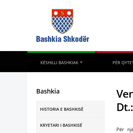
KËSHILLI BASHKIAK
PËR QYTE
Ven
Bashkia
Dt.
HISTORIA E BASHKISË
KRYETARI I BASHKISË
Për nj