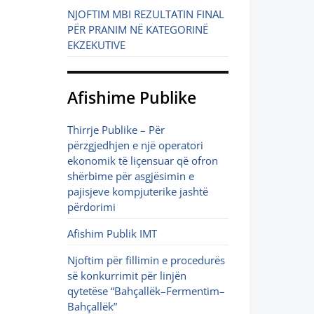
NJOFTIM MBI REZULTATIN FINAL
PËR PRANIM NË KATEGORINË
EKZEKUTIVE
Afishime Publike
Thirrje Publike – Për
përzgjedhjen e një operatori
ekonomik të liçensuar që ofron
shërbime për asgjësimin e
pajisjeve kompjuterike jashtë
përdorimi
Afishim Publik IMT
Njoftim për fillimin e procedurës
së konkurrimit për linjën
qytetëse “Bahçallëk–Fermentim–
Bahçallëk”