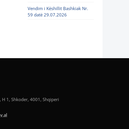
Vendim i Këshillit Bashkiak Nr.
59 datë 29.07.2026
, H 1, Shkoder, 4001, Shqiperi
v.al