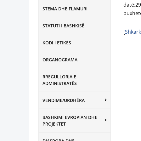
datë:2
STEMA DHE FLAMURI
buxhet
STATUTI I BASHKISË
[
Shkark
KODI I ETIKËS
ORGANOGRAMA
RREGULLORJA E
ADMINISTRATËS
VENDIME/URDHËRA
BASHKIMI EVROPIAN DHE
PROJEKTET
DIASPORA DHE