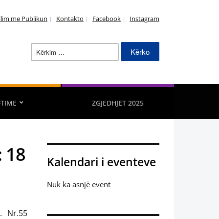
llim me Publikun
Kontakto
Facebook
Instagram
Kërko
për:
FTIME
ZGJEDHJET 2025
: 18
Kalendari i eventeve
Nuk ka asnjë event
. Nr.55