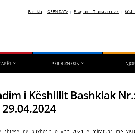
Bashkia
OPEN DATA
Programi i Transparencës
Këshi
TARËT
PËR BIZNESIN
NJO
dim i Këshillit Bashkiak Nr.
: 29.04.2024
ë shtesë në buxhetin e vitit 2024 e miratuar me VKB