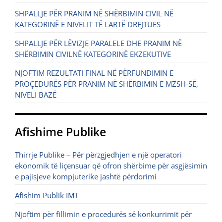
SHPALLJE PËR PRANIM NË SHËRBIMIN CIVIL NË
KATEGORINË E NIVELIT TË LARTË DREJTUES
SHPALLJE PËR LËVIZJE PARALELE DHE PRANIM NË
SHËRBIMIN CIVILNË KATEGORINË EKZEKUTIVE
NJOFTIM REZULTATI FINAL NË PËRFUNDIMIN E
PROÇEDURËS PËR PRANIM NË SHËRBIMIN E MZSH-SË,
NIVELI BAZË
Afishime Publike
Thirrje Publike – Për përzgjedhjen e një operatori
ekonomik të liçensuar që ofron shërbime për asgjësimin
e pajisjeve kompjuterike jashtë përdorimi
Afishim Publik IMT
Njoftim për fillimin e procedurës së konkurrimit për