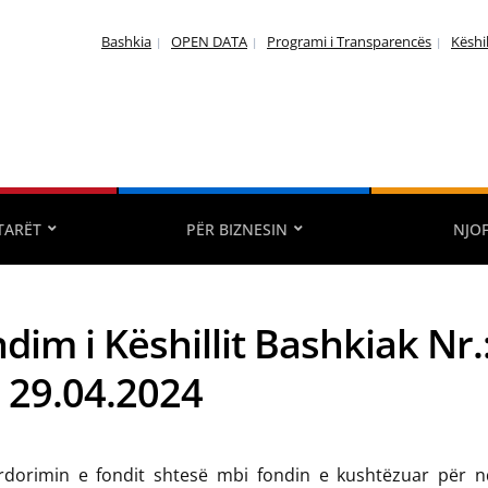
Bashkia
OPEN DATA
Programi i Transparencës
Këshi
TARËT
PËR BIZNESIN
NJO
dim i Këshillit Bashkiak Nr.
: 29.04.2024
rdorimin e fondit shtesë mbi fondin e kushtëzuar për 