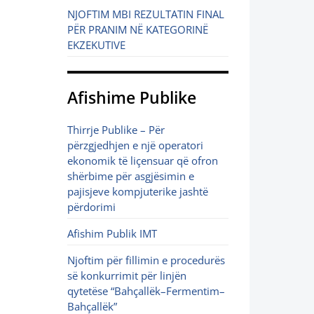
NJOFTIM MBI REZULTATIN FINAL
PËR PRANIM NË KATEGORINË
EKZEKUTIVE
Afishime Publike
Thirrje Publike – Për
përzgjedhjen e një operatori
ekonomik të liçensuar që ofron
shërbime për asgjësimin e
pajisjeve kompjuterike jashtë
përdorimi
Afishim Publik IMT
Njoftim për fillimin e procedurës
së konkurrimit për linjën
qytetëse “Bahçallëk–Fermentim–
Bahçallëk”