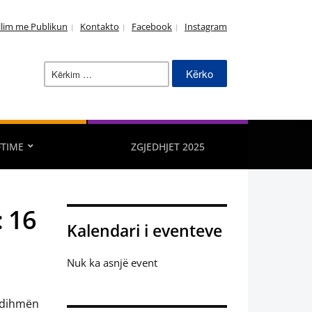
llim me Publikun
Kontakto
Facebook
Instagram
Kërko
për:
FTIME
ZGJEDHJET 2025
: 16
Kalendari i eventeve
Nuk ka asnjë event
ndihmën