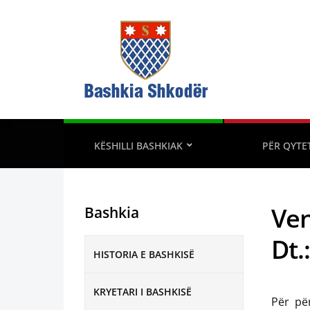
KËSHILLI BASHKIAK
PËR QYTE
Ven
Bashkia
Dt.
HISTORIA E BASHKISË
KRYETARI I BASHKISË
Për pë