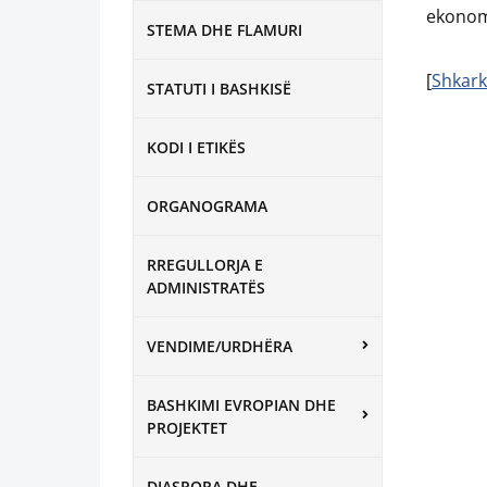
ekonomi
STEMA DHE FLAMURI
[
Shkark
STATUTI I BASHKISË
KODI I ETIKËS
ORGANOGRAMA
RREGULLORJA E
ADMINISTRATËS
VENDIME/URDHËRA
BASHKIMI EVROPIAN DHE
PROJEKTET
DIASPORA DHE