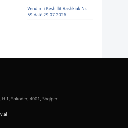
Vendim i Këshillit Bashkiak Nr.
59 datë 29.07.2026
, H 1, Shkoder, 4001, Shqiperi
v.al