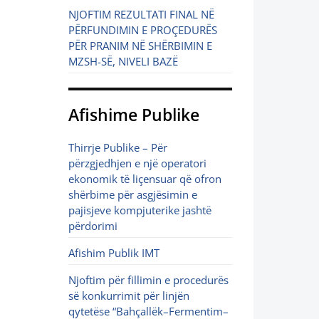
NJOFTIM REZULTATI FINAL NË
PËRFUNDIMIN E PROÇEDURËS
PËR PRANIM NË SHËRBIMIN E
MZSH-SË, NIVELI BAZË
Afishime Publike
Thirrje Publike – Për
përzgjedhjen e një operatori
ekonomik të liçensuar që ofron
shërbime për asgjësimin e
pajisjeve kompjuterike jashtë
përdorimi
Afishim Publik IMT
Njoftim për fillimin e procedurës
së konkurrimit për linjën
qytetëse “Bahçallëk–Fermentim–