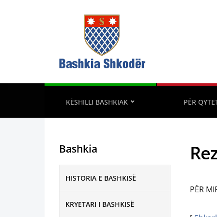
KËSHILLI BASHKIAK
PËR QYTE
Rez
Bashkia
HISTORIA E BASHKISË
PËR MI
KRYETARI I BASHKISË