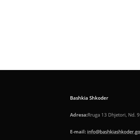
Bashkia Shkoder
Adresa:
Rruga 13 Dhjetori, Nd. 9
E-mail:
info@bashkiashkoder.go