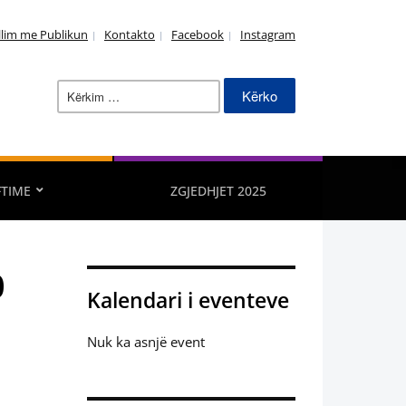
llim me Publikun
Kontakto
Facebook
Instagram
Kërko
për:
FTIME
ZGJEDHJET 2025
0
Kalendari i eventeve
Nuk ka asnjë event