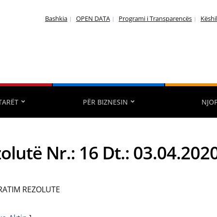
Bashkia
OPEN DATA
Programi i Transparencës
Këshi
TARËT
PËR BIZNESIN
NJO
olutë Nr.: 16 Dt.: 03.04.202
RATIM REZOLUTE