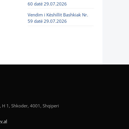
60 datë 29.07.2026
Vendim i Këshillit Bashkiak Nr.
59 datë 29.07.2026
, H 1, Shkoder, 4001, Shqiperi
v.al